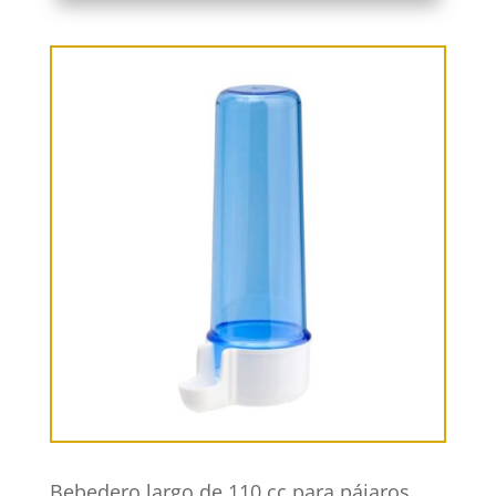
Bebedero largo de 110 cc para pájaros.