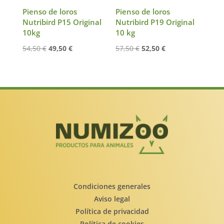
Pienso de loros
Pienso de loros
Nutribird P15 Original
Nutribird P19 Original
10kg
10 kg
El
El
El
El
54,50
€
49,50
€
57,50
€
52,50
€
precio
precio
precio
precio
original
actual
original
actual
era:
es:
era:
es:
54,50 €.
49,50 €.
57,50 €.
52,50 €.
Condiciones generales
Aviso legal
Política de privacidad
Política de cookies