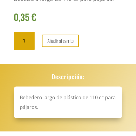
0,35
€
Bebedero
Añadir al carrito
largo
Aosta
para
pájaros
2GR
Descripción:
cantidad
Bebedero largo de plástico de 110 cc para
pájaros.