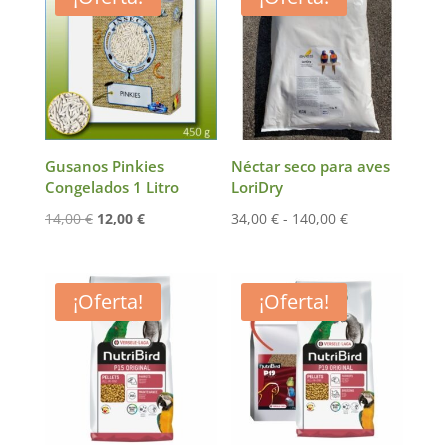
Gusanos Pinkies
Néctar seco para aves
Congelados 1 Litro
LoriDry
El
El
Rango
14,00
€
12,00
€
34,00
€
-
140,00
€
precio
precio
de
original
actual
precios:
era:
es:
desde
¡Oferta!
¡Oferta!
14,00 €.
12,00 €.
34,00 €
hasta
140,00 €