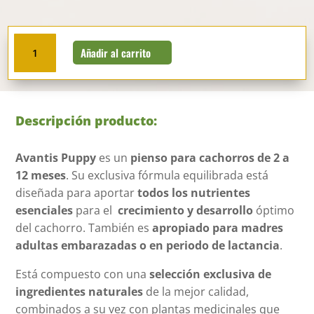
Pienso
Añadir al carrito
para
cachorros
Avantis
Pet
Descripción producto:
Puppy
15
Avantis Puppy
es un
pienso para cachorros de 2 a
kg
12 meses
. Su exclusiva fórmula equilibrada está
cantidad
diseñada para aportar
todos los nutrientes
esenciales
para el
crecimiento y desarrollo
óptimo
del cachorro. También es
apropiado para madres
adultas embarazadas o en periodo de lactancia
.
Está compuesto con una
selección exclusiva de
ingredientes naturales
de la mejor calidad,
combinados a su vez con plantas medicinales que