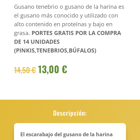
Gusano tenebrio o gusano de la harina es
el gusano más conocido y utilizado con
alto contenido en proteínas y bajo en
grasa.
PORTES GRATIS POR LA COMPRA
DE 14 UNIDADES
(PINKIS,TENEBRIOS,BÚFALOS)
El
El
13,00
€
14,50
€
precio
precio
original
actual
era:
es:
14,50 €.
13,00 €.
Descripción:
El escarabajo del gusano de la harina