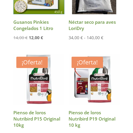
Gusanos Pinkies
Néctar seco para aves
Congelados 1 Litro
LoriDry
El
El
Rango
14,00
€
12,00
€
34,00
€
-
140,00
€
precio
precio
de
original
actual
precios:
era:
es:
desde
¡Oferta!
¡Oferta!
14,00 €.
12,00 €.
34,00 €
hasta
140,00 €
Pienso de loros
Pienso de loros
Nutribird P15 Original
Nutribird P19 Original
10kg
10 kg