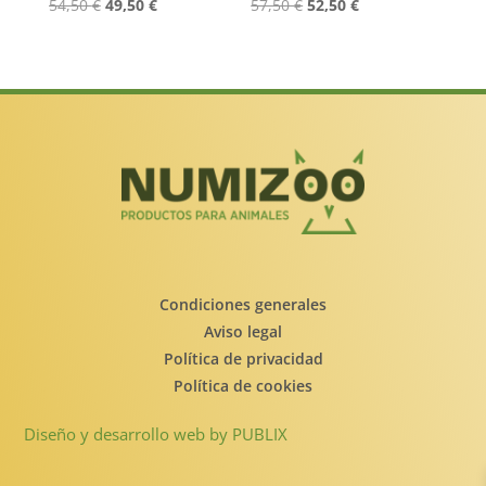
El
El
El
El
54,50
€
49,50
€
57,50
€
52,50
€
precio
precio
precio
precio
original
actual
original
actual
era:
es:
era:
es:
54,50 €.
49,50 €.
57,50 €.
52,50 €.
Condiciones generales
Aviso legal
Política de privacidad
Política de cookies
Diseño y desarrollo web by PUBLIX