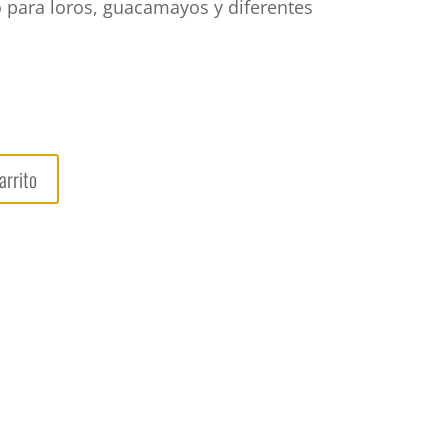
 para loros, guacamayos y diferentes
l
recio
ctual
s:
arrito
2,50 €.