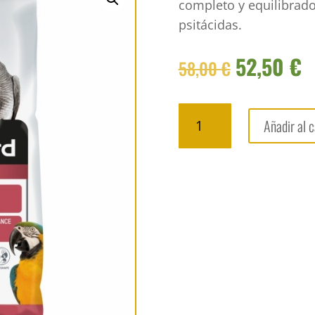
completo y equilibrado
psitácidas.
El
E
52,50
€
58,00
€
precio
p
original
a
Pienso
era:
e
Añadir al c
de
58,00 €.
5
loros
Nutribird
P15
Tropical
10
kg
cantidad