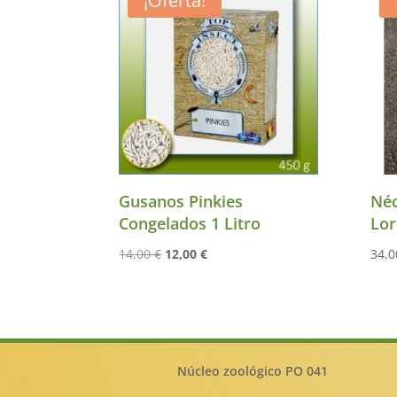
¡Oferta!
Gusanos Pinkies
Néc
Congelados 1 Litro
Lor
El
El
14,00
€
12,00
€
34,
precio
precio
original
actual
era:
es:
14,00 €.
12,00 €.
Núcleo zoológico PO 041