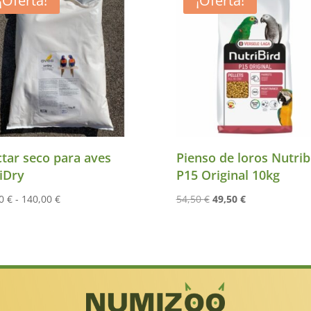
¡Oferta!
¡Oferta!
tar seco para aves
Pienso de loros Nutrib
iDry
P15 Original 10kg
Rango
El
El
00
€
-
140,00
€
54,50
€
49,50
€
de
precio
precio
precios:
original
actual
desde
era:
es:
34,00 €
54,50 €.
49,50 €.
hasta
140,00 €