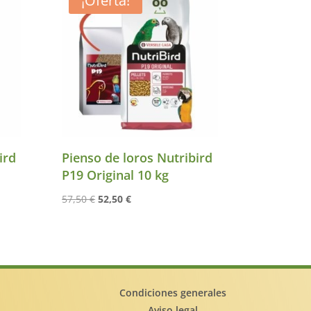
¡Oferta!
ird
Pienso de loros Nutribird
P19 Original 10 kg
El
El
57,50
€
52,50
€
precio
precio
original
actual
era:
es:
57,50 €.
52,50 €.
Condiciones generales
Aviso legal